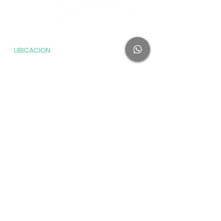
miembros
UBICACION
Daniel Urrea 151, Chorrillos, Lima
HORARIO DE ATENCIÓN
Lunes a Domingo
8:00am a 8:00pm
CONTACTO
971 608 199
cuenta.ventas@ifiperu.com