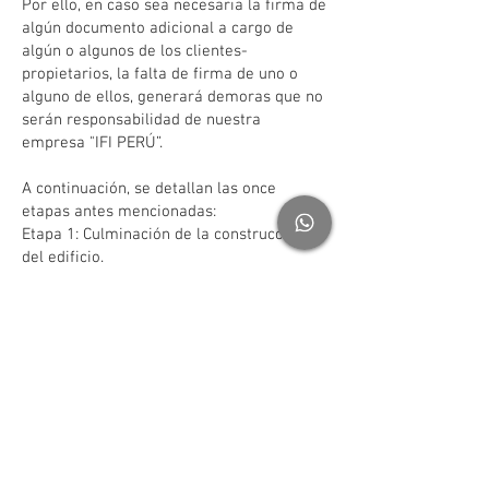
Por ello, en caso sea necesaria la firma de
algún documento adicional a cargo de
algún o algunos de los clientes-
propietarios, la falta de firma de uno o
alguno de ellos, generará demoras que no
serán responsabilidad de nuestra
empresa "IFI PERÚ”.
A continuación, se detallan las once
etapas antes mencionadas:
Etapa 1: Culminación de la construcción
del edificio.
Etapa 2: Trámite de obtención de
certificado municipal de Finalización de
Obra.
Etapa 3: Trámite de obtención de
certificado municipal de Declaratoria de
Fábrica, en algunas municipales distritales
la Finalización de Obra se considera
incluida en la Declaratoria de Fábrica.
Etapa 4: Trámite de obtención de
certificado de municipal de numeración.